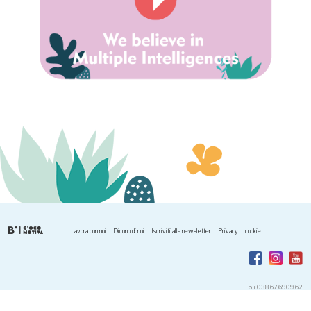
Lavora con noi
Dicono di noi
Iscriviti alla newsletter
Privacy
cookie
p.i.03867690962