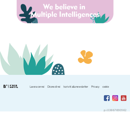
Lavora con noi
Dicono di noi
Iscriviti alla newsletter
Privacy
cookie
p.i.03867690962