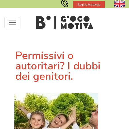
Scegli la tua scuola
Permissivi o
autoritari? I dubbi
dei genitori.