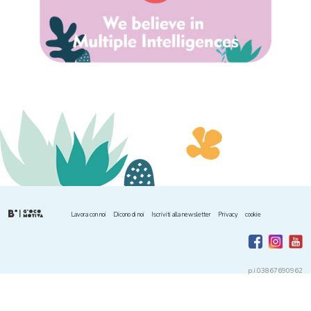
Lavora con noi
Dicono di noi
Iscriviti alla newsletter
Privacy
cookie
p.i.03867690962