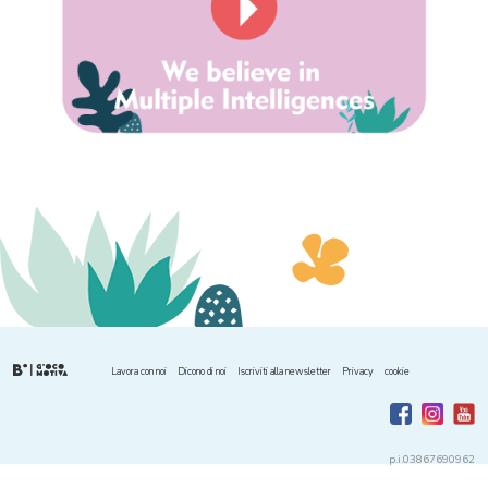
Lavora con noi
Dicono di noi
Iscriviti alla newsletter
Privacy
cookie
p.i.03867690962