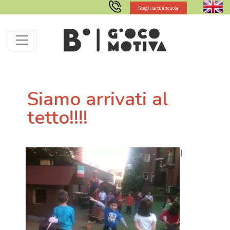
Scegli la tua scuola
Siamo arrivati al
tetto!!!!
I