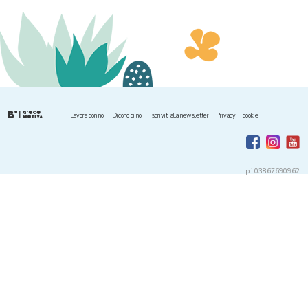
Lavora con noi
Dicono di noi
Iscriviti alla newsletter
Privacy
cookie
p.i.03867690962