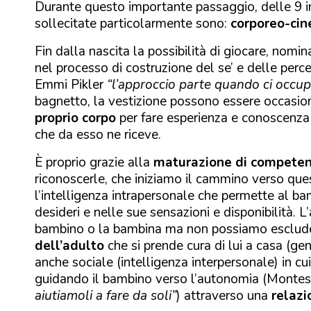
Durante questo importante passaggio, delle 9 i
sollecitate particolarmente sono:
corporeo-cin
Fin dalla nascita la possibilità di giocare, nom
nel processo di costruzione del se’ e delle perc
Emmi Pikler
“l’approccio parte quando ci occup
bagnetto, la vestizione possono essere occasion
proprio corpo
per fare esperienza e conoscenza 
che da esso ne riceve.
È proprio grazie alla
maturazione di competenz
riconoscerle, che iniziamo il cammino verso que
l’intelligenza intrapersonale che permette al bam
desideri e nelle sue sensazioni e disponibilità. 
bambino o la bambina ma non possiamo esclude
dell’adulto
che si prende cura di lui a casa (gen
anche sociale (intelligenza interpersonale) in cu
guidando il bambino verso l’autonomia (Montes
aiutiamoli a fare da soli”
) attraverso una
relazi