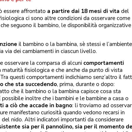
ò essere affrontato
a partire dai 18 mesi di vita
del
e fisiologica ci sono altre condizioni da osservare come
 che seguono il bambino, le disponibilità organizzative
enzione
il bambino o la bambina, sè stessi e l’ambiente
ia via dei cambiamenti in ciascun livello.
e osservare la comparsa di alcuni
comportamenti
 maturità fisiologica e che anche da punto di vista
Tra questi comportamenti indichiamo senz’altro il fat
lo che sta succedendo
, prima, durante o dopo:
atto che il bambino o la bambina capisce cosa sta
possibile inoltre che i bambini e le bambine a casa o
ti a ciò che accade in bagno
: li troviamo ad osserva
ppure manifestano curiosità quando vedono recarsi in
i del nido. Altri indicatori importanti da considerare
istente sia per il pannolino, sia per il momento d