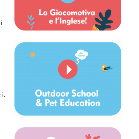
i
i
 il