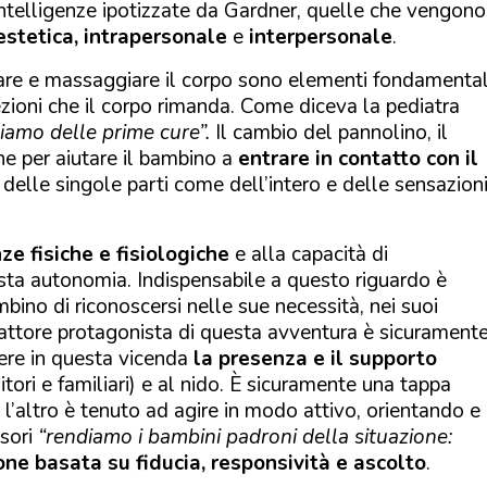
ntelligenze ipotizzate da Gardner, quelle che vengono
estetica, intrapersonale
e
interpersonale
.
inare e massaggiare il corpo sono elementi fondamental
ezioni che il corpo rimanda. Come diceva la pediatra
iamo delle prime cure”.
Il cambio del pannolino, il
e per aiutare il bambino a
entrare in contatto con il
delle singole parti come dell’intero e delle sensazion
e fisiche e fisiologiche
e alla capacità di
sta autonomia. Indispensabile a questo riguardo è
bino di riconoscersi nelle sue necessità, nei suoi
L’attore protagonista di questa avventura è sicuramente
re in questa vicenda
la presenza e il supporto
itori e familiari) e al nido. È sicuramente una tappa
i l’altro è tenuto ad agire in modo attivo, orientando e
sori
“rendiamo i bambini padroni della situazione:
one basata su fiducia, responsività e ascolto
.