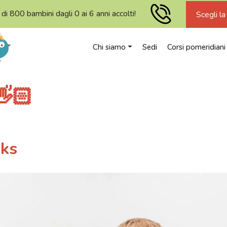
 di 800 bambini dagli 0 ai 6 anni accolti!
Scegli la
Chi siamo
Sedi
Corsi pomeridiani
👋🏻
cks